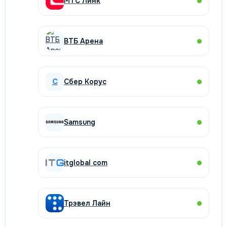
МТС Линк
ВТБ Арена
С
Сбер Корус
Samsung
itglobal com
Трэвел Лайн