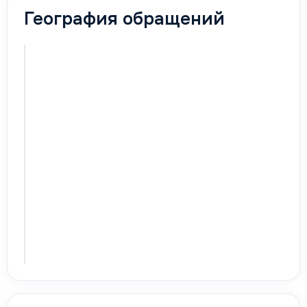
География обращений
Карта
активируется
с первыми
обращениями