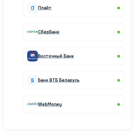
П
Плайт
СберБанк
Восточный Банк
Б
Банк ВТБ Беларусь
WebMoney