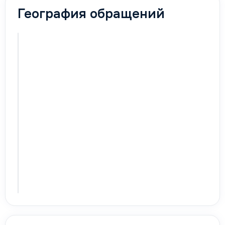
География обращений
Карта
активируется
с первыми
обращениями