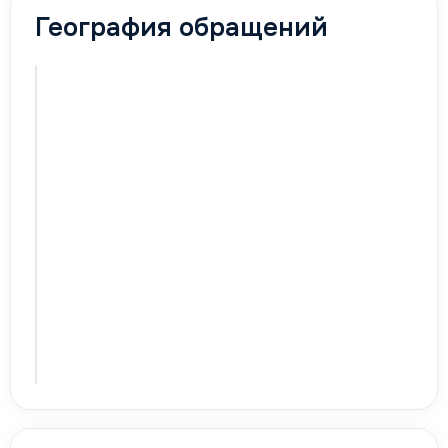
География обращений
Карта
активируется
с первыми
обращениями