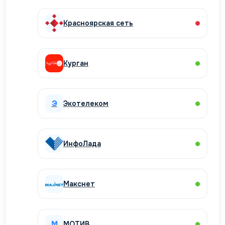
Красноярская сеть
Курган
Э
Экотелеком
ИнфоЛада
Макснет
М
МОТИВ