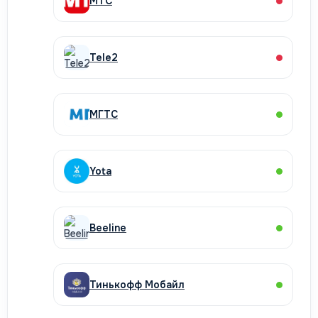
МТС
Tele2
МГТС
Yota
Beeline
Тинькофф Мобайл