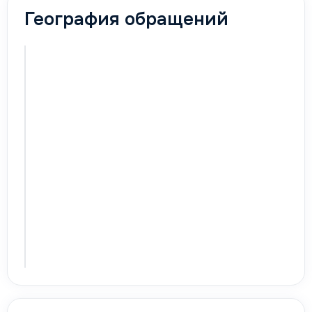
География обращений
Карта
активируется
с первыми
обращениями