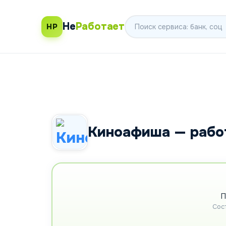
Не
Работает
НР
Киноафиша — рабо
П
Сос