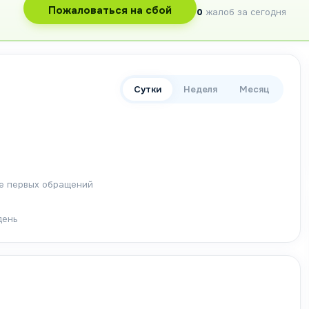
Пожаловаться на сбой
0
жалоб за сегодня
Сутки
Неделя
Месяц
ле первых обращений
день