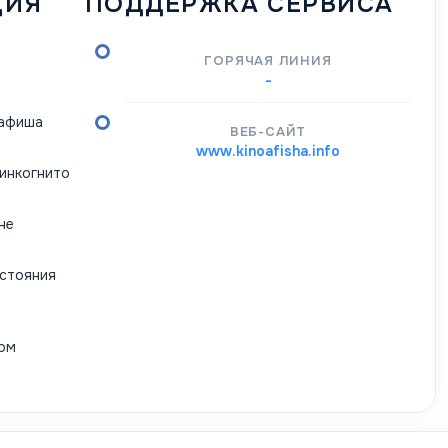
ЦИЯ
ПОДДЕРЖКА СЕРВИСА
ГОРЯЧАЯ ЛИНИЯ
-
оафиша
ВЕБ-САЙТ
www.kinoafisha.info
инкогнито
не
остояния
ом