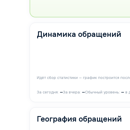
Динамика обращений
Идёт сбор статистики — график построится пос
За сегодня:
—
За вчера:
—
Обычный уровень:
—
в 
География обращений