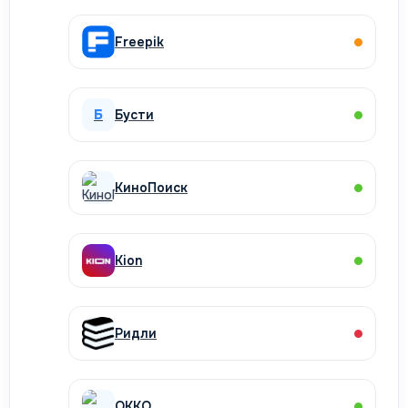
Freepik
Б
Бусти
КиноПоиск
Kion
Ридли
OKKO